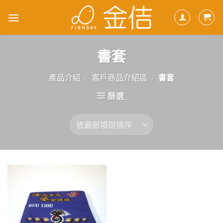
Skip
to
content
書套
產品介紹
/
客戶商品介紹區
/
書套
篩選