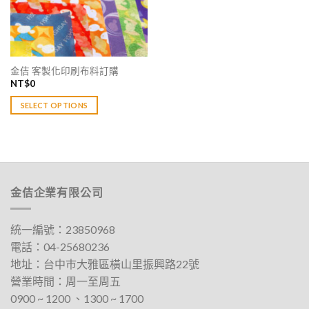
金佶 客製化印刷布料訂購
NT$
0
SELECT OPTIONS
此
產
品
有
多
金佶企業有限公司
種
款
式。
統一編號：23850968
可
電話：
04-25680236
在
地址：
台中巿大雅區橫山里振興路22號
產
品
營業時間：周一至周五
頁
0900 ~ 1200 、1300 ~ 1700​