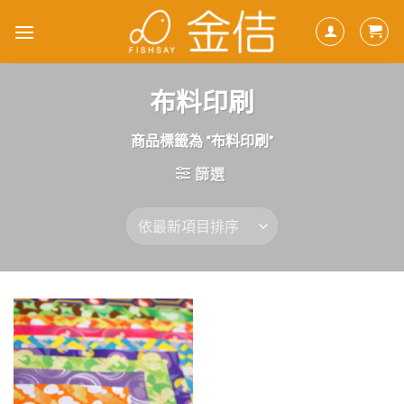
Skip
to
content
布料印刷
商品標籤為 “布料印刷”
篩選