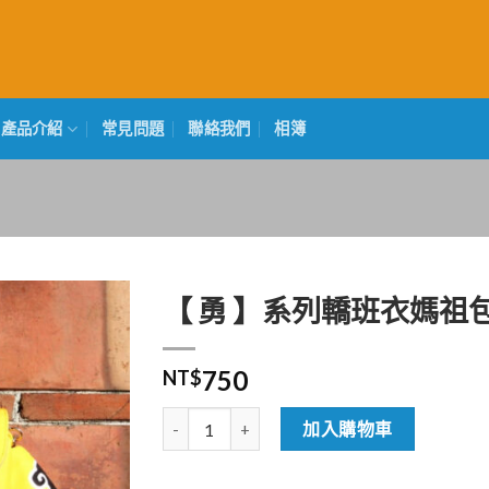
產品介紹
常見問題
聯絡我們
相簿
【 勇 】系列轎班衣媽祖包 
750
NT$
【 勇 】系列轎班衣媽祖包 (中) 數量
加入購物車