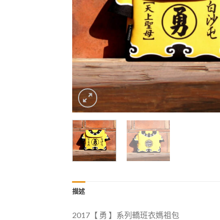
描述
2017【 勇 】系列轎班衣媽祖包