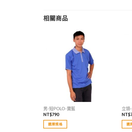
相關商品
男-短POLO-寶藍
立領
NT$
790
NT$
選擇規格
選
此
此