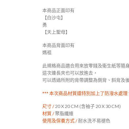
本商品正面印有
【白沙屯】
勇
【天上聖母】
本商品背面印有
媽祖
此規格商品適合用來放零錢及衛生紙等隨
這次連長夾也可以放進去，
可以透過所附的背帶調整為側背、斜背及
*** 本次商品材質還特別加上了防潑水處理 *
尺寸 /
20 X 20 CM (含袖子 20 X 30 CM)
材質 /
聚脂纖維
使用及保養方式 /
耐水洗不易褪色