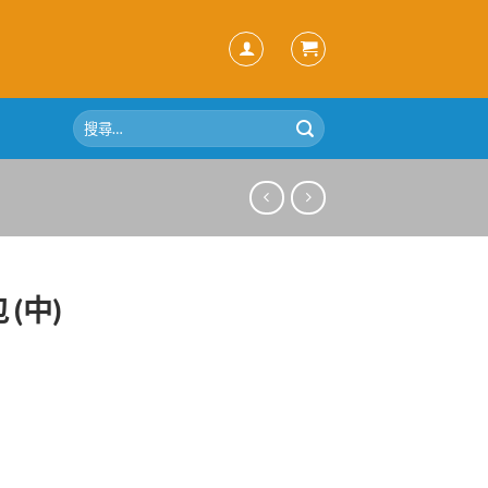
搜
尋
關
鍵
字:
(中)