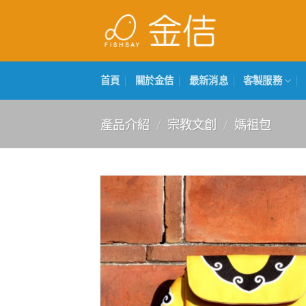
Skip
to
content
首頁
關於金佶
最新消息
客製服務
產品介紹
/
宗教文創
/
媽祖包