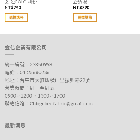
女-短POLO-桃粉
立領-橘
NT$
790
NT$
790
選擇規格
選擇規格
此
此
產
產
品
品
有
有
金佶企業有限公司
多
多
種
種
款
款
統一編號：23850968
式。
式。
電話：
04-25680236
可
可
地址：
台中巿大雅區橫山里振興路22號
在
在
營業時間：周一至周五
產
產
0900 ~ 1200 、1300 ~ 1700​
品
品
聯絡信箱：
Chingchee.fabric@gmail.com
頁
頁
面
面
選
選
擇
擇
最新消息
選
選
項
項