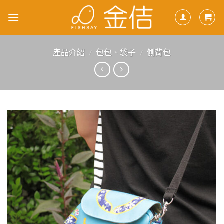
Skip
to
content
產品介紹
/
包包、袋子
/
側背包