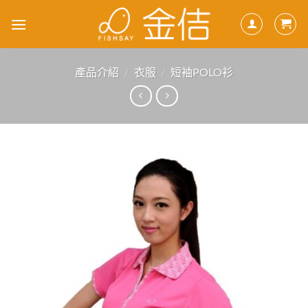
Skip
to
content
產品介紹
/
衣服
/
短袖POLO衫