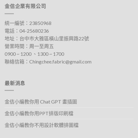
有
有
金佶企業有限公司
多
多
種
種
款
款
統一編號：23850968
式。
式。
電話：
04-25680236
可
可
地址：
台中巿大雅區橫山里振興路22號
在
在
營業時間：周一至周五
產
產
0900 ~ 1200 、1300 ~ 1700​
品
品
聯絡信箱：
Chingchee.fabric@gmail.com
頁
頁
面
面
選
選
擇
擇
最新消息
選
選
項
項
金佶小編教你用 Chat GPT 畫插圖
金佶小編教你用PPT排版印刷檔
金佶小編教你不用設計軟體排圖檔