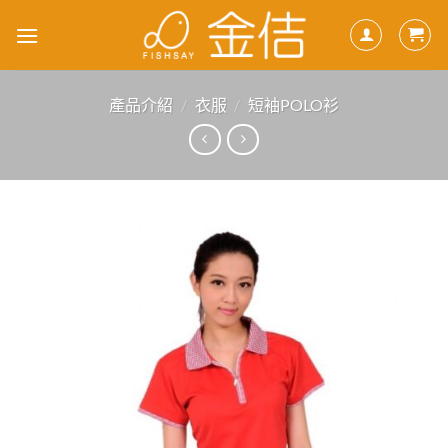
Skip
to
content
產品介紹
/
衣服
/
短袖POLO衫