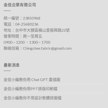
有
有
金佶企業有限公司
多
多
種
種
款
款
統一編號：23850968
式。
式。
電話：
04-25680236
可
可
地址：
台中巿大雅區橫山里振興路22號
在
在
營業時間：周一至周五
產
產
0900 ~ 1200 、1300 ~ 1700​
品
品
聯絡信箱：
Chingchee.fabric@gmail.com
頁
頁
面
面
選
選
擇
擇
最新消息
選
選
項
項
金佶小編教你用 Chat GPT 畫插圖
金佶小編教你用PPT排版印刷檔
金佶小編教你不用設計軟體排圖檔