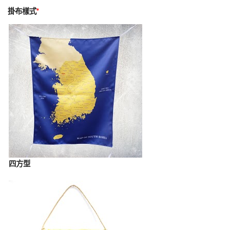
掛布樣式
*
四方型