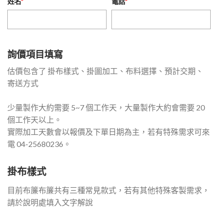
姓名
*
電話
*
詢價項目填寫
估價包含了 掛布樣式、掛圖加工、布料選擇、預計交期、
寄送方式
少量製作大約需要 5~7 個工作天，大量製作大約會需要 20
個工作天以上。
實際加工天數會以報價及下單日期為主，若有特殊需求可來
電 04-25680236。
掛布樣式
目前布簾布簾共有三種常見款式，若有其他特殊客製需求，
請於說明處填入文字解說