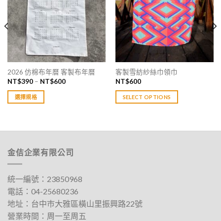
2026 仿棉布年曆 客製布年曆
客製雪紡紗絲巾領巾
價
NT$
390
–
NT$
600
NT$
600
格
範
選擇規格
SELECT OPTIONS
圍：
NT$390
此
到
產
NT$600
品
有
多
金佶企業有限公司
種
款
統一編號：23850968
式。
電話：
04-25680236
可
在
地址：
台中巿大雅區橫山里振興路22號
產
營業時間：周一至周五