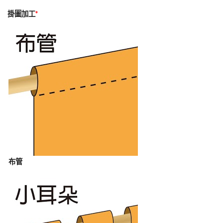
掛圖加工
*
布管