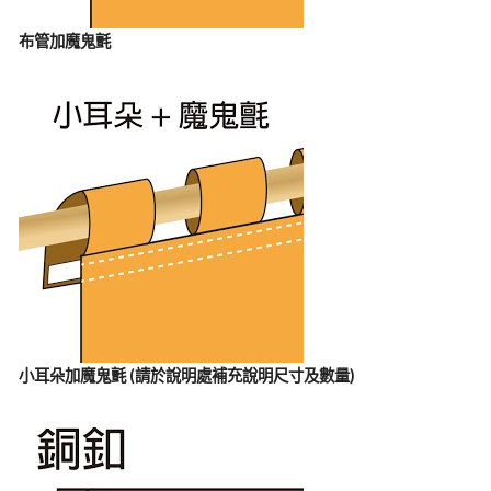
布管加魔鬼氈
小耳朵加魔鬼氈 (請於說明處補充說明尺寸及數量)