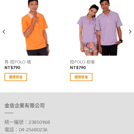
男-短POLO-橘
短POLO-粉紫
NT$
790
NT$
790
選擇規格
選擇規格
此
此
產
產
品
品
有
有
金佶企業有限公司
多
多
種
種
款
款
統一編號：23850968
式。
式。
電話：
04-25680236
可
可