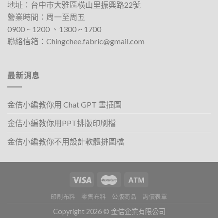
地址：
台中巿大雅區橫山里振興路22號
在
在
營業時間：周一至周五
產
產
0900 ~ 1200 、1300 ~ 1700​
品
品
聯絡信箱：
Chingchee.fabric@gmail.com
頁
頁
面
面
選
選
擇
擇
最新消息
選
選
項
項
金佶小編教你用 Chat GPT 畫插圖
金佶小編教你用PPT排版印刷檔
金佶小編教你不用設計軟體排圖檔
印刷布料
零售布料
公版商品
詢價表單
Copyright 2026 © 金佶企業有限公司