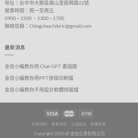
地址：
台中巿大雅區橫山里振興路22號
在
在
營業時間：周一至周五
產
產
0900 ~ 1200 、1300 ~ 1700​
品
品
聯絡信箱：
Chingchee.fabric@gmail.com
頁
頁
面
面
選
選
擇
擇
最新消息
選
選
項
項
金佶小編教你用 Chat GPT 畫插圖
金佶小編教你用PPT排版印刷檔
金佶小編教你不用設計軟體排圖檔
印刷布料
零售布料
公版商品
詢價表單
Copyright 2026 © 金佶企業有限公司