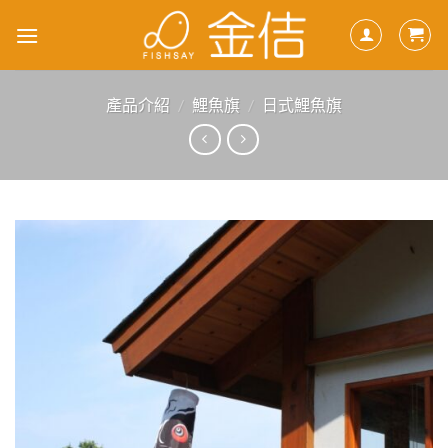
Skip
to
content
產品介紹
/
鯉魚旗
/
日式鯉魚旗