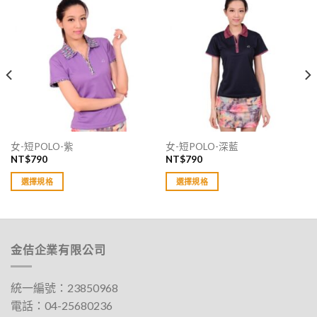
女-短POLO-紫
女-短POLO-深藍
NT$
790
NT$
790
選擇規格
選擇規格
此
此
產
產
品
品
有
有
金佶企業有限公司
多
多
種
種
款
款
統一編號：23850968
式。
式。
電話：
04-25680236
可
可