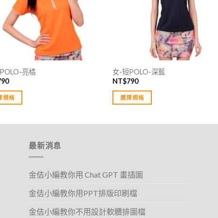
POLO-亮橘
女-短POLO-深藍
790
NT$
790
擇規格
選擇規格
此
產
品
有
最新消息
多
種
金佶小編教你用 Chat GPT 畫插圖
款
式。
金佶小編教你用PPT排版印刷檔
可
在
金佶小編教你不用設計軟體排圖檔