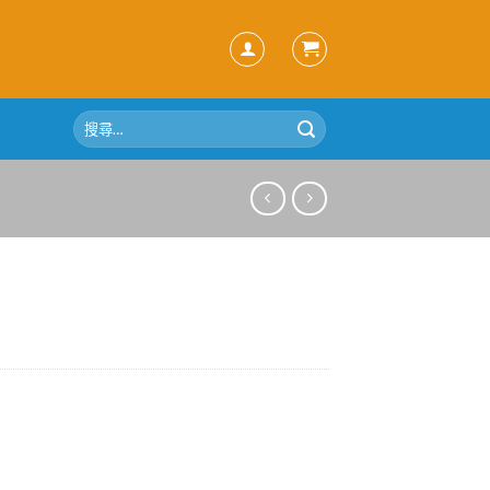
搜
尋
關
鍵
字: