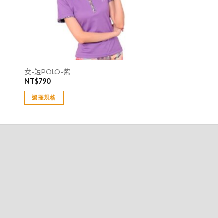
女-短POLO-紫
NT$
790
選擇規格
此
產
品
有
多
種
款
式。
可
在