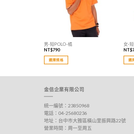
男-短POLO-橘
女-短
NT$
790
NT$
選擇規格
選
此
此
產
產
品
品
有
有
金佶企業有限公司
多
多
種
種
統一編號：23850968
款
款
電話：
04-25680236
式。
式。
地址：
台中巿大雅區橫山里振興路22號
可
可
營業時間：周一至周五
在
在