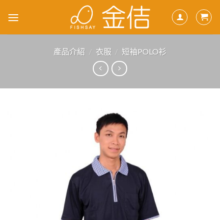
Skip
to
content
產品介紹
/
衣服
/
短袖POLO衫