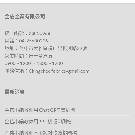
產
產
品
品
有
有
金佶企業有限公司
多
多
種
種
款
款
統一編號：23850968
式。
式。
電話：
04-25680236
可
可
地址：
台中巿大雅區橫山里振興路22號
在
在
營業時間：周一至周五
產
產
0900 ~ 1200 、1300 ~ 1700​
品
品
聯絡信箱：
Chingchee.fabric@gmail.com
頁
頁
面
面
選
選
擇
擇
最新消息
選
選
項
項
金佶小編教你用 Chat GPT 畫插圖
金佶小編教你用PPT排版印刷檔
金佶小編教你不用設計軟體排圖檔