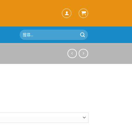
搜
尋
關
鍵
字: