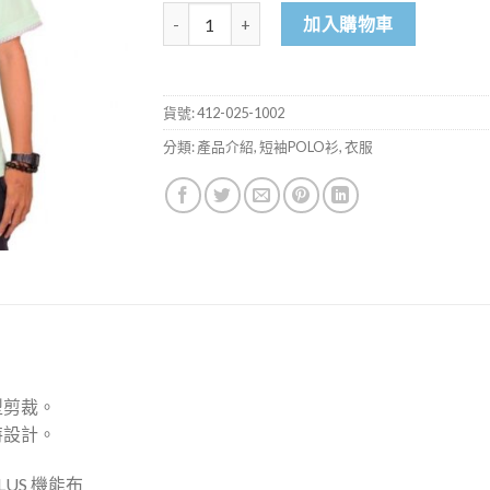
男-短POLO-淺綠 數量
加入購物車
貨號:
412-025-1002
分類:
產品介紹
,
短袖POLO衫
,
衣服
型剪裁。
特設計。
US 機能布