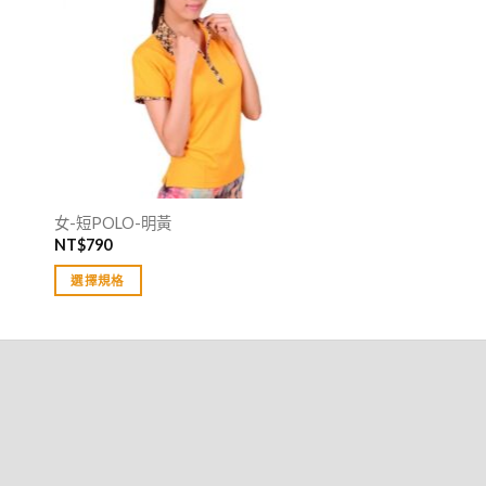
女-短POLO-明黃
NT$
790
選擇規格
此
產
品
有
多
種
款
式。