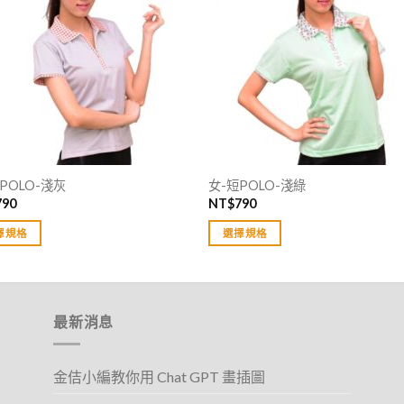
POLO-淺灰
女-短POLO-淺綠
790
NT$
790
擇規格
選擇規格
此
產
品
有
最新消息
多
種
金佶小編教你用 Chat GPT 畫插圖
款
式。