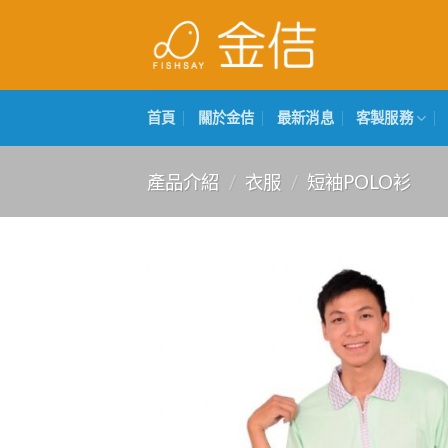
Skip
to
content
首頁
關於金佶
最新消息
客製服務
產品介紹
/
衣服
/
短袖POLO衫