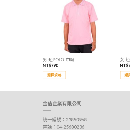
男-短POLO-中粉
女-短
NT$
790
NT$
選擇規格
選
此
此
產
產
品
品
有
有
金佶企業有限公司
多
多
種
種
統一編號：23850968
款
款
電話：
04-25680236
式。
式。