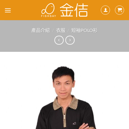
Skip
to
content
產品介紹
/
衣服
/
短袖POLO衫