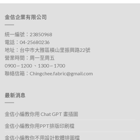
產
產
品
品
有
有
金佶企業有限公司
多
多
種
種
款
款
統一編號：23850968
式。
式。
電話：
04-25680236
可
可
地址：
台中巿大雅區橫山里振興路22號
在
在
營業時間：周一至周五
產
產
0900 ~ 1200 、1300 ~ 1700​
品
品
聯絡信箱：
Chingchee.fabric@gmail.com
頁
頁
面
面
選
選
擇
擇
最新消息
選
選
項
項
金佶小編教你用 Chat GPT 畫插圖
金佶小編教你用PPT排版印刷檔
金佶小編教你不用設計軟體排圖檔