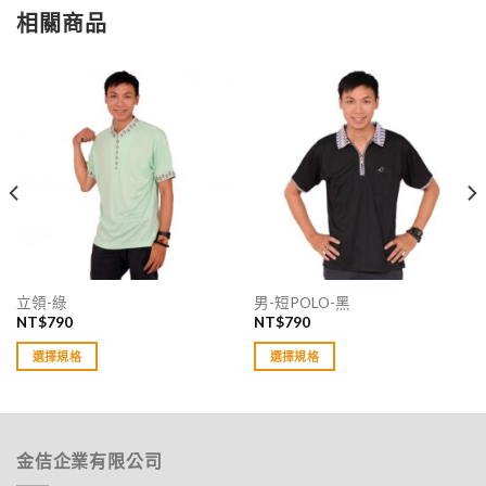
相關商品
立領-綠
男-短POLO-黑
NT$
790
NT$
790
選擇規格
選擇規格
此
此
產
產
品
品
有
有
金佶企業有限公司
多
多