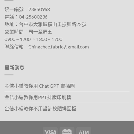
種
種
款
款
統一編號：23850968
式。
式。
電話：
04-25680236
可
可
地址：
台中巿大雅區橫山里振興路22號
在
在
營業時間：周一至周五
產
產
0900 ~ 1200 、1300 ~ 1700​
品
品
聯絡信箱：
Chingchee.fabric@gmail.com
頁
頁
面
面
選
選
擇
擇
最新消息
選
選
項
項
金佶小編教你用 Chat GPT 畫插圖
金佶小編教你用PPT排版印刷檔
金佶小編教你不用設計軟體排圖檔