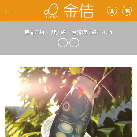
Skip
to
content
產品介紹
/
鯉魚旗
/
台灣鯉魚旗 15 CM