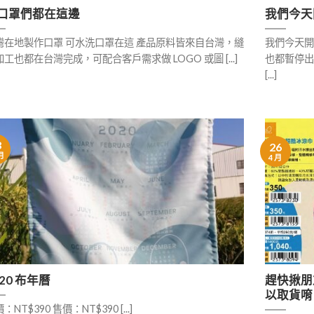
口罩們都在這邊
我們今天
灣在地製作口罩 可水洗口罩在這 產品原料皆來自台灣，縫
我們今天開
工也都在台灣完成，可配合客戶需求做 LOGO 或圖 [...]
也都暫停出貨
[...]
8
26
月
4 月
020 布年曆
趕快揪朋
以取貨唷 
：NT$390 售價：NT$390 [...]