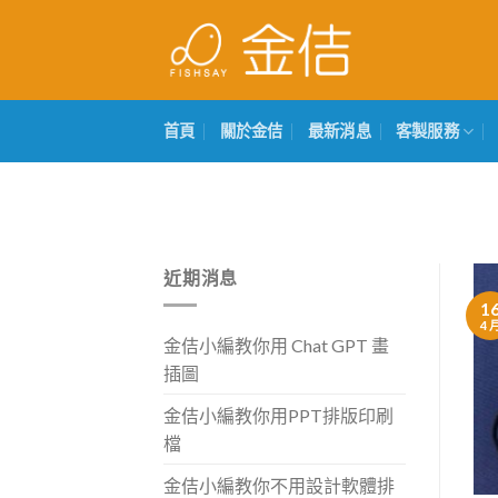
Skip
to
content
首頁
關於金佶
最新消息
客製服務
近期消息
1
4 
金佶小編教你用 Chat GPT 畫
插圖
金佶小編教你用PPT排版印刷
檔
金佶小編教你不用設計軟體排