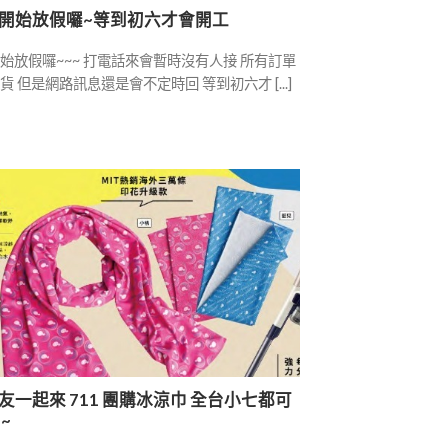
開始放假囉~等到初六才會開工
始放假囉~~~ 打電話來會暫時沒有人接 所有訂單
 但是網路訊息還是會不定時回 等到初六才 [...]
友一起來 711 團購冰涼巾 全台小七都可
~