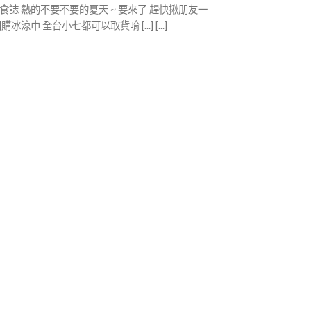
美食誌 熱的不要不要的夏天 ~ 要來了 趕快揪朋友一
團購冰涼巾 全台小七都可以取貨唷 [...] [...]