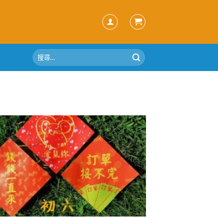
搜
尋
關
鍵
字: