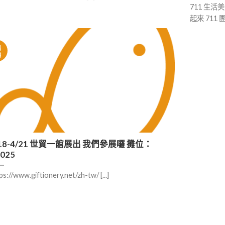
711 生活
起來 711 
4
月
/18-4/21 世貿一館展出‎ ​我們參展囉 攤位：
025
ps://www.giftionery.net/zh-tw/ [...]